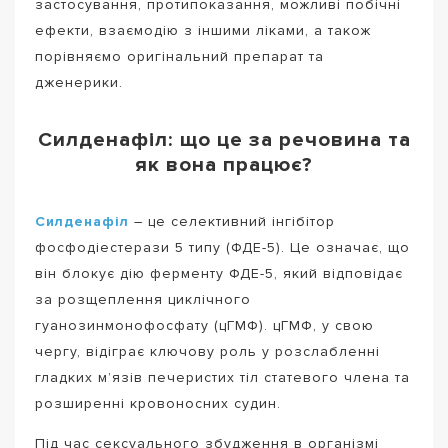
застосування, протипоказання, можливі побічні
ефекти, взаємодію з іншими ліками, а також
порівняємо оригінальний препарат та
дженерики.
Силденафіл: що це за речовина та
як вона працює?
Силденафіл
– це селективний інгібітор
фосфодіестерази 5 типу (ФДЕ-5). Це означає, що
він блокує дію ферменту ФДЕ-5, який відповідає
за розщеплення циклічного
гуанозинмонофосфату (цГМФ). цГМФ, у свою
чергу, відіграє ключову роль у розслабленні
гладких м’язів печеристих тіл статевого члена та
розширенні кровоносних судин.
Під час сексуального збудження в організмі