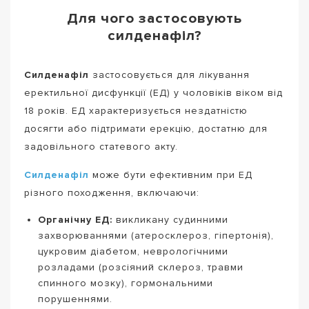
Для чого застосовують
силденафіл?
Силденафіл
застосовується для лікування
еректильної дисфункції (ЕД) у чоловіків віком від
18 років. ЕД характеризується нездатністю
досягти або підтримати ерекцію, достатню для
задовільного статевого акту.
Силденафіл
може бути ефективним при ЕД
різного походження, включаючи:
Органічну ЕД:
викликану судинними
захворюваннями (атеросклероз, гіпертонія),
цукровим діабетом, неврологічними
розладами (розсіяний склероз, травми
спинного мозку), гормональними
порушеннями.