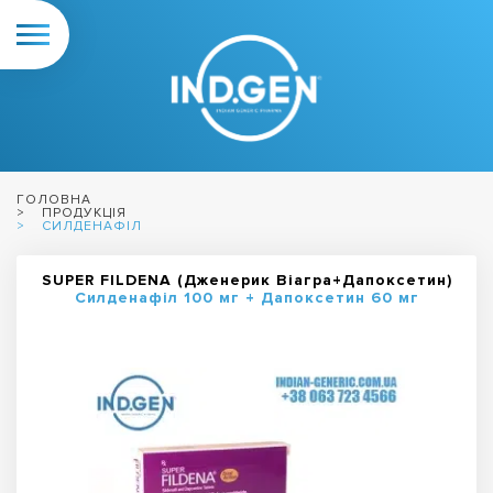
ГОЛОВНА
ПРОДУКЦІЯ
СИЛДЕНАФІЛ
SUPER FILDENA (Дженерик Віагра+Дапоксетин)
Силденафіл 100 мг + Дапоксетин 60 мг