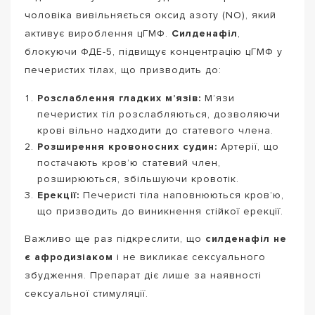
чоловіка вивільняється оксид азоту (NO), який
активує вироблення цГМФ.
Силденафіл
,
блокуючи ФДЕ-5, підвищує концентрацію цГМФ у
печеристих тілах, що призводить до:
Розслаблення гладких м’язів:
М’язи
печеристих тіл розслабляються, дозволяючи
крові вільно надходити до статевого члена.
Розширення кровоносних судин:
Артерії, що
постачають кров’ю статевий член,
розширюються, збільшуючи кровотік.
Ерекції:
Печеристі тіла наповнюються кров’ю,
що призводить до виникнення стійкої ерекції.
Важливо ще раз підкреслити, що
силденафіл не
є афродизіаком
і не викликає сексуального
збудження. Препарат діє лише за наявності
сексуальної стимуляції.