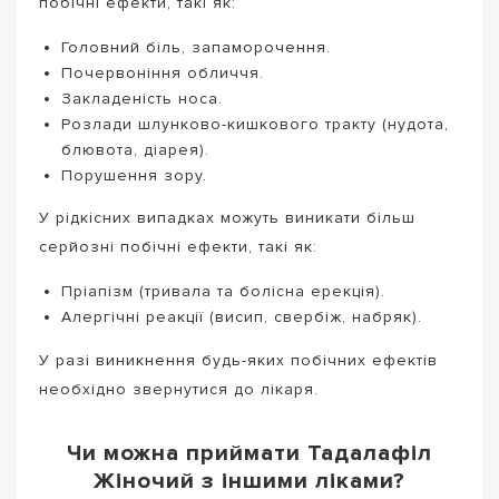
побічні ефекти, такі як:
Головний біль, запаморочення.
Почервоніння обличчя.
Закладеність носа.
Розлади шлунково-кишкового тракту (нудота,
блювота, діарея).
Порушення зору.
У рідкісних випадках можуть виникати більш
серйозні побічні ефекти, такі як:
Пріапізм (тривала та болісна ерекція).
Алергічні реакції (висип, свербіж, набряк).
У разі виникнення будь-яких побічних ефектів
необхідно звернутися до лікаря.
Чи можна приймати Тадалафіл
Жіночий з іншими ліками?