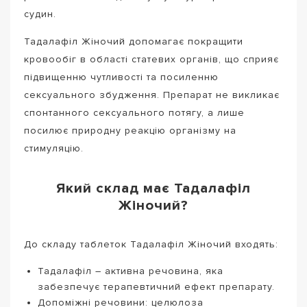
судин.
Тадалафіл Жіночий допомагає покращити
кровообіг в області статевих органів, що сприяє
підвищенню чутливості та посиленню
сексуального збудження. Препарат не викликає
спонтанного сексуального потягу, а лише
посилює природну реакцію організму на
стимуляцію.
Який склад має Тадалафіл
Жіночий?
До складу таблеток Тадалафіл Жіночий входять:
Тадалафіл – активна речовина, яка
забезпечує терапевтичний ефект препарату.
Допоміжні речовини: целюлоза