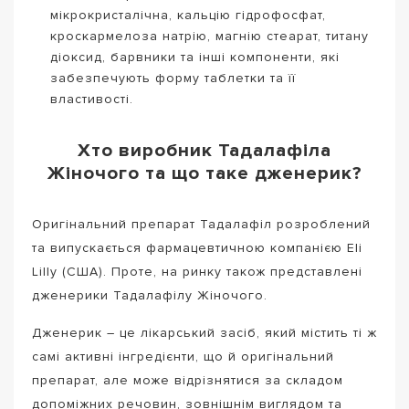
мікрокристалічна, кальцію гідрофосфат,
кроскармелоза натрію, магнію стеарат, титану
діоксид, барвники та інші компоненти, які
забезпечують форму таблетки та її
властивості.
Хто виробник Тадалафіла
Жіночого та що таке дженерик?
Оригінальний препарат Тадалафіл розроблений
та випускається фармацевтичною компанією Eli
Lilly (США). Проте, на ринку також представлені
дженерики Тадалафілу Жіночого.
Дженерик – це лікарський засіб, який містить ті ж
самі активні інгредієнти, що й оригінальний
препарат, але може відрізнятися за складом
допоміжних речовин, зовнішнім виглядом та