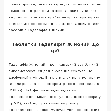
різних причин, таких як стрес, гормональні зміни,
психологічні фактори та інші. У таких випадках
на допомогу можуть прийти лікарські препарати,
спеціально розроблені для жінок. Одним з таких
засобів є Тадалафіл Жіночий.
Таблетки Тадалафіл Жіночий що
це?
Тадалафіл Жіночий – це лікарський засіб, який
використовується для лікування сексуальної
дисфункції у жінок. Він містить активну речовину
тадалафіл, яка є інгібітором фосфодіестерази-5
(ФДЕ-5). Цей фермент відповідає за
розщеплення циклічного гуанозинмонофосфату
(цГМФ), який відіграє ключову роль у
розслабленні гладкої мускулатури кровоносних