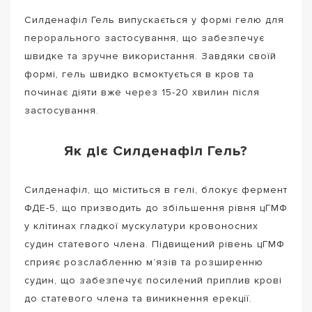
Силденафіл Гель випускається у формі гелю для
перорального застосування, що забезпечує
швидке та зручне використання. Завдяки своїй
формі, гель швидко всмоктується в кров та
починає діяти вже через 15-20 хвилин після
застосування.
Як діє Силденафіл Гель?
Силденафіл, що міститься в гелі, блокує фермент
ФДЕ-5, що призводить до збільшення рівня цГМФ
у клітинах гладкої мускулатури кровоносних
судин статевого члена. Підвищений рівень цГМФ
сприяє розслабленню м’язів та розширенню
судин, що забезпечує посилений приплив крові
до статевого члена та виникнення ерекції.