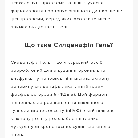
психологічні проблеми та інші. Сучасна
фармакологія пропонує різні методи вирішення
цієї проблеми, серед яких особливе місце
займає Силденафіл Гель.
Що таке Силденафіл Гель?
Силденафіл Гель – це лікарський засіб,
розроблений для лікування еректильної
дисфункції у чоловіків. Він містить активну
речовину силденафіл, яка є інгібітором
фосфодіестерази-5 (ФДЕ-5). Цей фермент
відповідає за розщеплення циклічного
гуанозинмонофосфату (цГМФ), який відіграє
ключову роль у розслабленні гладкої
мускулатури кровоносних судин статевого
члена.