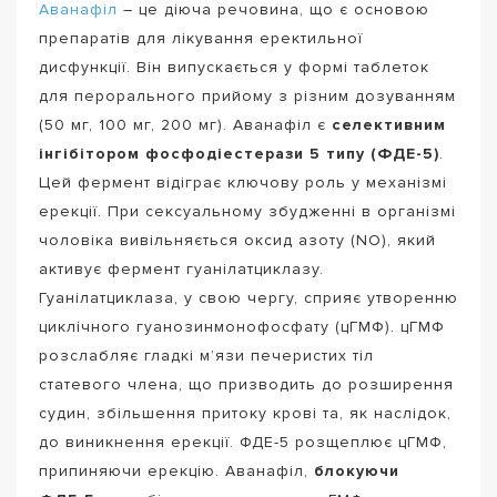
Аванафіл
– це діюча речовина, що є основою
препаратів для лікування еректильної
дисфункції. Він випускається у формі таблеток
для перорального прийому з різним дозуванням
(50 мг, 100 мг, 200 мг). Аванафіл є
селективним
інгібітором фосфодіестерази 5 типу (ФДЕ-5)
.
Цей фермент відіграє ключову роль у механізмі
ерекції. При сексуальному збудженні в організмі
чоловіка вивільняється оксид азоту (NO), який
активує фермент гуанілатциклазу.
Гуанілатциклаза, у свою чергу, сприяє утворенню
циклічного гуанозинмонофосфату (цГМФ). цГМФ
розслабляє гладкі м’язи печеристих тіл
статевого члена, що призводить до розширення
судин, збільшення притоку крові та, як наслідок,
до виникнення ерекції. ФДЕ-5 розщеплює цГМФ,
припиняючи ерекцію. Аванафіл,
блокуючи