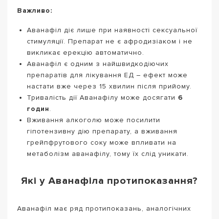
Важливо:
Аванафіл діє лише при наявності сексуальної
стимуляції. Препарат не є афродизіаком і не
викликає ерекцію автоматично.
Аванафіл є одним з найшвидкодіючих
препаратів для лікування ЕД – ефект може
настати вже через 15 хвилин після прийому.
Тривалість дії Аванафілу може досягати
6
годин
.
Вживання алкоголю може посилити
гіпотензивну дію препарату, а вживання
грейпфрутового соку може впливати на
метаболізм аванафілу, тому їх слід уникати.
Які у Аванафіла протипоказання?
Аванафіл має ряд протипоказань, аналогічних