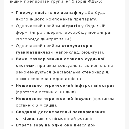
іншим препаратам групи інгібіторів ФДЕ-5:
Гіперчутливість до аванафілу
або будь-
якого іншого компонента препарату.
Одночасний прийом
нітратів
у будь-якій
формі (нітрогліцерин, ізосорбіду мононітрат,
ізосорбіду динітрат та ін.).
Одночасний прийом
стимуляторів
гуанілатциклази
(наприклад, ріоцигуат).
Важкі захворювання серцево-судинної
системи
, при яких сексуальна активність не
рекомендується (нестабільна стенокардія,
важка серцева недостатність).
Нещодавно перенесений інфаркт міокарда
(протягом останніх 90 днів).
Нещодавно перенесений інсульт
(протягом
останніх 6 місяців).
Спадкові дегенеративні захворювання
сітківки
, такі як пігментний ретиніт.
Втрата зору на одне око
внаслідок