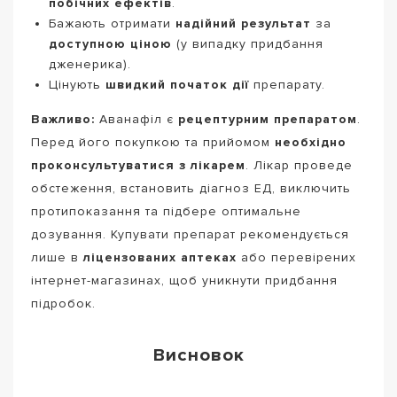
побічних ефектів
.
Бажають отримати
надійний результат
за
доступною ціною
(у випадку придбання
дженерика).
Цінують
швидкий початок дії
препарату.
Важливо:
Аванафіл є
рецептурним препаратом
.
Перед його покупкою та прийомом
необхідно
проконсультуватися з лікарем
. Лікар проведе
обстеження, встановить діагноз ЕД, виключить
протипоказання та підбере оптимальне
дозування. Купувати препарат рекомендується
лише в
ліцензованих аптеках
або перевірених
інтернет-магазинах, щоб уникнути придбання
підробок.
Висновок