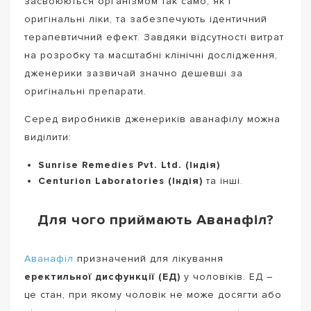
засвоюються організмом так само, як і
оригінальні ліки, та забезпечують ідентичний
терапевтичний ефект. Завдяки відсутності витрат
на розробку та масштабні клінічні дослідження,
дженерики зазвичай значно дешевші за
оригінальні препарати.
Серед виробників дженериків аванафілу можна
виділити:
Sunrise Remedies Pvt. Ltd. (Індія)
Centurion Laboratories (Індія)
та інші.
Для чого приймають Аванафіл?
Аванафіл
призначений для лікування
еректильної дисфункції (ЕД)
у чоловіків. ЕД –
це стан, при якому чоловік не може досягти або