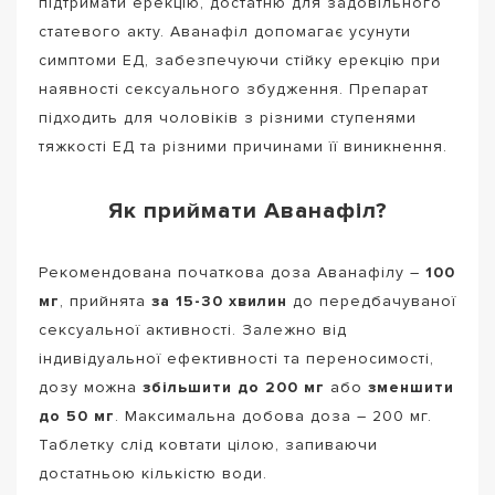
підтримати ерекцію, достатню для задовільного
статевого акту. Аванафіл допомагає усунути
симптоми ЕД, забезпечуючи стійку ерекцію при
наявності сексуального збудження. Препарат
підходить для чоловіків з різними ступенями
тяжкості ЕД та різними причинами її виникнення.
Як приймати Аванафіл?
Рекомендована початкова доза Аванафілу –
100
мг
, прийнята
за 15-30 хвилин
до передбачуваної
сексуальної активності. Залежно від
індивідуальної ефективності та переносимості,
дозу можна
збільшити до 200 мг
або
зменшити
до 50 мг
. Максимальна добова доза – 200 мг.
Таблетку слід ковтати цілою, запиваючи
достатньою кількістю води.