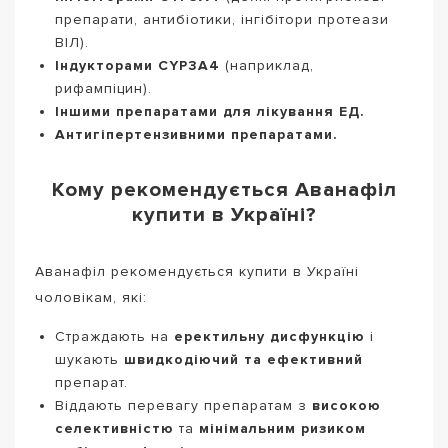
препарати, антибіотики, інгібітори протеази
ВІЛ).
Індукторами CYP3A4
(наприклад,
рифампіцин).
Іншими препаратами для лікування ЕД.
Антигіпертензивними препаратами.
Кому рекомендується Аванафіл
купити в Україні?
Аванафіл рекомендується купити в Україні
чоловікам, які:
Страждають на
еректильну дисфункцію
і
шукають
швидкодіючий та ефективний
препарат.
Віддають перевагу препаратам з
високою
селективністю
та
мінімальним ризиком