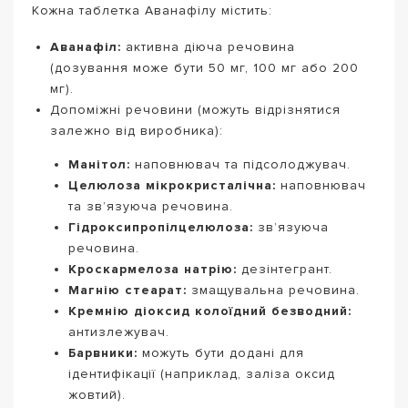
Кожна таблетка Аванафілу містить:
Аванафіл:
активна діюча речовина
(дозування може бути 50 мг, 100 мг або 200
мг).
Допоміжні речовини (можуть відрізнятися
залежно від виробника):
Манітол:
наповнювач та підсолоджувач.
Целюлоза мікрокристалічна:
наповнювач
та зв’язуюча речовина.
Гідроксипропілцелюлоза:
зв’язуюча
речовина.
Кроскармелоза натрію:
дезінтегрант.
Магнію стеарат:
змащувальна речовина.
Кремнію діоксид колоїдний безводний:
антизлежувач.
Барвники:
можуть бути додані для
ідентифікації (наприклад, заліза оксид
жовтий).