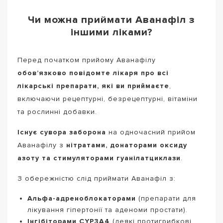
Чи можна приймати Аванафіл з
іншими ліками?
Перед початком прийому Аванафілу
обов’язково повідомте лікаря про всі
лікарські препарати, які ви приймаєте
,
включаючи рецептурні, безрецептурні, вітаміни
та рослинні добавки.
Існує сувора заборона
на одночасний прийом
Аванафілу з
нітратами, донаторами оксиду
азоту та стимуляторами гуанілатциклази
.
З обережністю слід приймати Аванафіл з:
Альфа-адреноблокаторами
(препарати для
лікування гіпертонії та аденоми простати).
Інгібіторами CYP3A4
(деякі протигрибкові