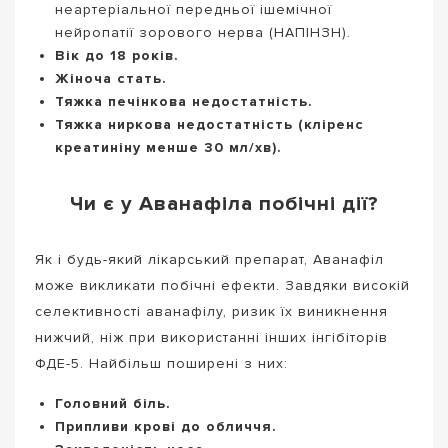
неартеріальної передньої ішемічної
нейропатії зорового нерва (НАПІНЗН).
Вік до 18 років.
Жіноча стать.
Тяжка печінкова недостатність.
Тяжка ниркова недостатність (кліренс
креатиніну менше 30 мл/хв).
Чи є у Аванафіла побічні дії?
Як і будь-який лікарський препарат, Аванафіл
може викликати побічні ефекти. Завдяки високій
селективності аванафілу, ризик їх виникнення
нижчий, ніж при використанні інших інгібіторів
ФДЕ-5. Найбільш поширені з них:
Головний біль.
Припливи крові до обличчя.