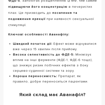
ФДЕ-5
, запобігає розщепленню цГМФ, тим самим
підвищуючи його концентрацію
в печеристих
тілах. Це призводить до
посилення та
подовження ерекції
при наявності сексуальної
стимуляції.
Ключові особливості Аванафілу:
Швидкий початок дії:
Ефект може відчуватися
вже через 15 хвилин після прийому.
Висока селективність до ФДЕ-5:
Мінімізує
вплив на інші ферменти (ФДЕ-1, ФДЕ-6 тощо),
що знижує ризик побічних ефектів з боку
серцево-судинної системи та зору.
Хороша переносимість:
Препарат, як
правило, добре переноситься пацієнтами.
Який склад має Аванафіл?