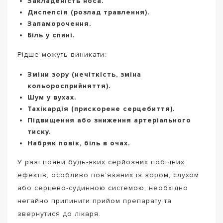
Закладеність носа.
Диспепсія (розлад травлення).
Запаморочення.
Біль у спині.
Рідше можуть виникати:
Зміни зору (нечіткість, зміна
кольоросприйняття).
Шум у вухах.
Тахікардія (прискорене серцебиття).
Підвищення або зниження артеріального
тиску.
Набряк повік, біль в очах.
У разі появи будь-яких серйозних побічних
ефектів, особливо пов’язаних із зором, слухом
або серцево-судинною системою, необхідно
негайно припинити прийом препарату та
звернутися до лікаря.