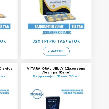
ТОК
320 ГРН/10 ТАБЛЕТОК
У МАГАЗИН
іалісу
VITARA ORAL JELLY (Дженерик
Левітра Желе)
 мг
Варденафіл Желе 20 мг