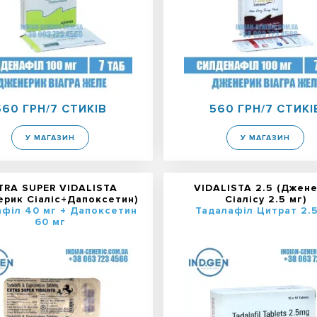
560 ГРН/7 СТИКІВ
560 ГРН/7 СТИКІ
У МАГАЗИН
У МАГАЗИН
TRA SUPER VIDALISTA
VIDALISTA 2.5 (Джен
ерик Сіаліс+Дапоксетин)
Сіалісу 2.5 мг)
афіл 40 мг + Дапоксетин
Тадалафіл Цитрат 2.
60 мг