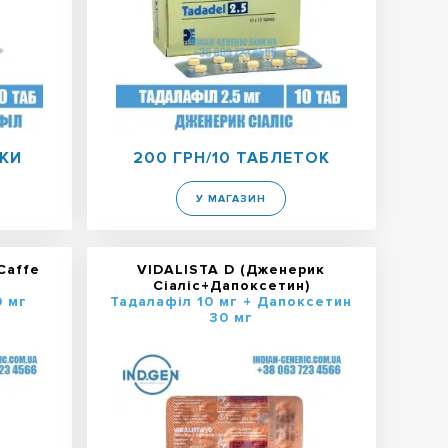
ТКИ
200 ГРН/10 ТАБЛЕТОК
У МАГАЗИН
Caffe
VIDALISTA D (Дженерик
Сіаліс+Дапоксетин)
 мг
Тадалафіл 10 мг + Дапоксетин
30 мг