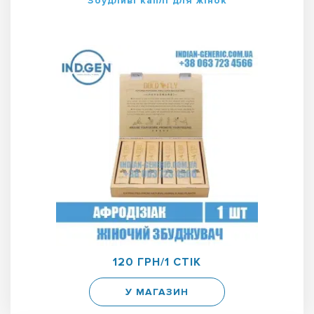
Збудливі каплі для жінок
120 ГРН/1 СТІК
У МАГАЗИН