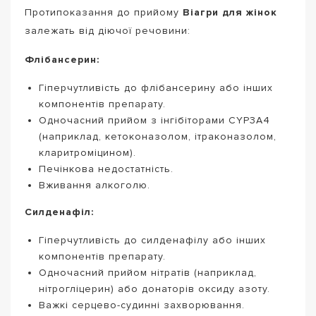
Протипоказання до прийому
Віагри для жінок
залежать від діючої речовини:
Флібансерин:
Гіперчутливість до флібансерину або інших
компонентів препарату.
Одночасний прийом з інгібіторами CYP3A4
(наприклад, кетоконазолом, ітраконазолом,
кларитроміцином).
Печінкова недостатність.
Вживання алкоголю.
Силденафіл:
Гіперчутливість до силденафілу або інших
компонентів препарату.
Одночасний прийом нітратів (наприклад,
нітрогліцерин) або донаторів оксиду азоту.
Важкі серцево-судинні захворювання.