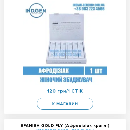
120 грн/1 СТІК
У МАГАЗИН
SPANISH GOLD FLY (Афродізіак краплі)