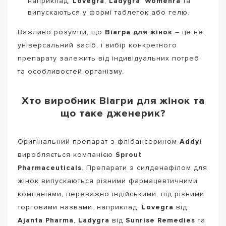
наприклад,
Lovegra
,
Ladygra
,
Womenra
та
випускаються у формі таблеток або гелю.
Важливо розуміти, що
Віагра для жінок
– це не
універсальний засіб, і вибір конкретного
препарату залежить від індивідуальних потреб
та особливостей організму.
Хто виробник Віагри для жінок та
що таке дженерик?
Оригінальний препарат з флібансерином
Addyi
виробляється компанією
Sprout
Pharmaceuticals
. Препарати з силденафілом для
жінок випускаються різними фармацевтичними
компаніями, переважно індійськими, під різними
торговими назвами, наприклад,
Lovegra
від
Ajanta Pharma
,
Ladygra
від
Sunrise Remedies
та