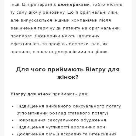
інші. Ці препарати є
дженериками
, тобто містять
ту саму діючу речовину, що й оригінальні ліки,
але випускаються іншими компаніями після
закінчення терміну дії патенту на оригінальний
препарат. Дженерики мають ідентичну
ефективність та профіль безпеки, але, як
правило, є значно доступнішими за ціною.
Для чого приймають Віагру для
жінок?
Віагру для жінок
приймають для:
Підвищення зниженого сексуального потягу
(гіпоактивний розлад статевого потягу).
Покращення сексуального збудження.
Підвищення чутливості ерогенних зон.
Досягнення більш яскравих та інтенсивних