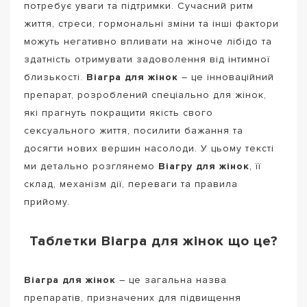
потребує уваги та підтримки. Сучасний ритм
життя, стреси, гормональні зміни та інші фактори
можуть негативно впливати на жіноче лібідо та
здатність отримувати задоволення від інтимної
близькості.
Віагра для жінок
– це інноваційний
препарат, розроблений спеціально для жінок,
які прагнуть покращити якість свого
сексуального життя, посилити бажання та
досягти нових вершин насолоди. У цьому тексті
ми детально розглянемо
Віагру для жінок
, її
склад, механізм дії, переваги та правила
прийому.
Таблетки Віагра для жінок що це?
Віагра для жінок
– це загальна назва
препаратів, призначених для підвищення