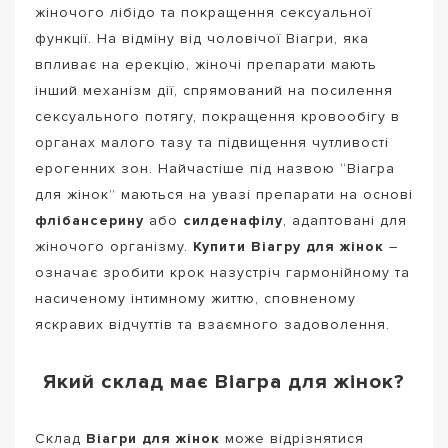
жіночого лібідо та покращення сексуальної
функції. На відміну від чоловічої Віагри, яка
впливає на ерекцію, жіночі препарати мають
інший механізм дії, спрямований на посилення
сексуального потягу, покращення кровообігу в
органах малого тазу та підвищення чутливості
ерогенних зон. Найчастіше під назвою “Віагра
для жінок” маються на увазі препарати на основі
флібансерину
або
силденафілу
, адаптовані для
жіночого організму.
Купити Віагру для жінок
–
означає зробити крок назустріч гармонійному та
насиченому інтимному життю, сповненому
яскравих відчуттів та взаємного задоволення.
Який склад має Віагра для жінок?
Склад
Віагри для жінок
може відрізнятися