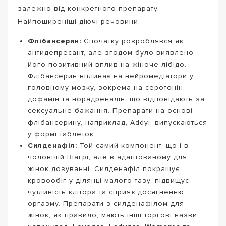
залежно від конкретного препарату.
Найпоширеніші діючі речовини:
Флібансерин:
Спочатку розроблявся як
антидепресант, але згодом було виявлено
його позитивний вплив на жіноче лібідо.
Флібансерин впливає на нейромедіатори у
головному мозку, зокрема на серотонін,
дофамін та норадреналін, що відповідають за
сексуальне бажання. Препарати на основі
флібансерину, наприклад, Addyi, випускаються
у формі таблеток.
Силденафіл:
Той самий компонент, що і в
чоловічій Віагрі, але в адаптованому для
жінок дозуванні. Силденафіл покращує
кровообіг у ділянці малого тазу, підвищує
чутливість клітора та сприяє досягненню
оргазму. Препарати з силденафілом для
жінок, як правило, мають інші торгові назви,